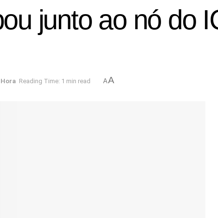
 junto ao nó do IC6
A
 Hora
Reading Time: 1 min read
A