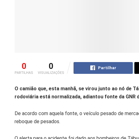
0
0
Partilhar
PARTILHAS
VISUALIZAÇÕES
O camião que, esta manhã, se virou junto ao nó de Táb
rodoviária está normalizada, adiantou fonte da GNR 
De acordo com aquela fonte, o veículo pesado de mercad
reboque de pesados.
O alerta para o acidente foi dado aos bombeiros de Tábua