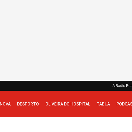
A Rádio Bo
 NOVA
DESPORTO
OLIVEIRA DO HOSPITAL
TÁBUA
PODCA