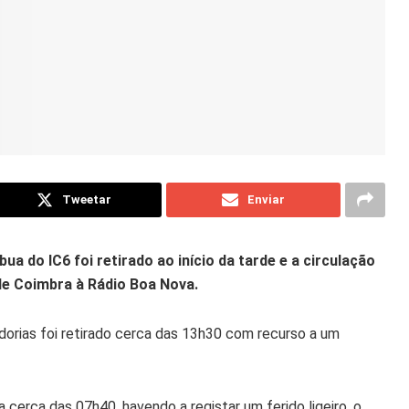
Tweetar
Enviar
ua do IC6 foi retirado ao início da tarde e a circulação
de Coimbra à Rádio Boa Nova.
orias foi retirado cerca das 13h30 com recurso a um
 cerca das 07h40, havendo a registar um ferido ligeiro, o