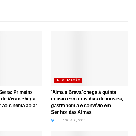
INFORMAÇÃO
erra: Primeiro
‘Alma à Brava’ chega à quinta
s de Verão chega
edição com dois dias de música,
r ao cinema ao ar
gastronomia e convívio em
Senhor das Almas
7 DE AGOSTO, 2026