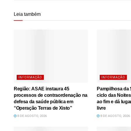
Leia também
INFORMAÇÃO
INFORMAÇÃO
Região: ASAE instaura 45
Pampilhosa da S
processos de contraordenação na
ciclo das Noite
defesa da saúde pública em
ao fim e dá luga
“Operação Terras de Xisto”
livre
8 DE AGOSTO, 2026
8 DE AGOSTO, 2026