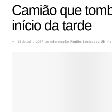
Camião que tombou
início da tarde
18 de Julho, 2017
em
Informação
,
Região
,
Sociedade
,
Última