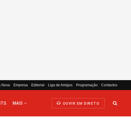
a Nova
Empresa
Editorial
Liga de Amigos
Programação
Contactos
STS
MAIS
OUVIR EM DIRETO