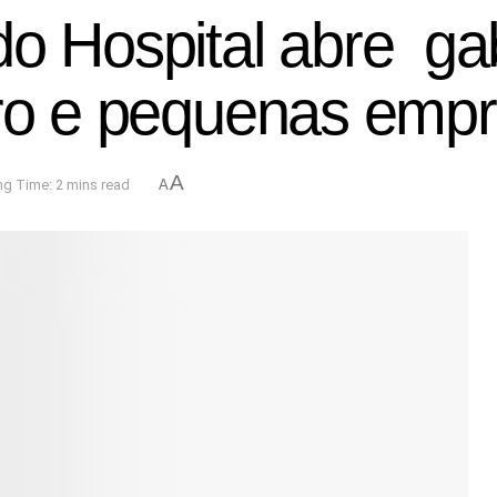
do Hospital abre ga
cro e pequenas emp
A
g Time: 2 mins read
A