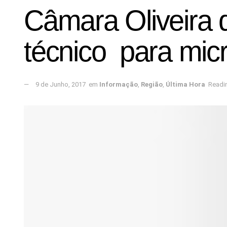
Câmara Oliveira 
técnico para mi
9 de Junho, 2017
em
Informação
,
Região
,
Última Hora
Readin