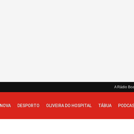
A Rádio Bo
 NOVA
DESPORTO
OLIVEIRA DO HOSPITAL
TÁBUA
PODCA