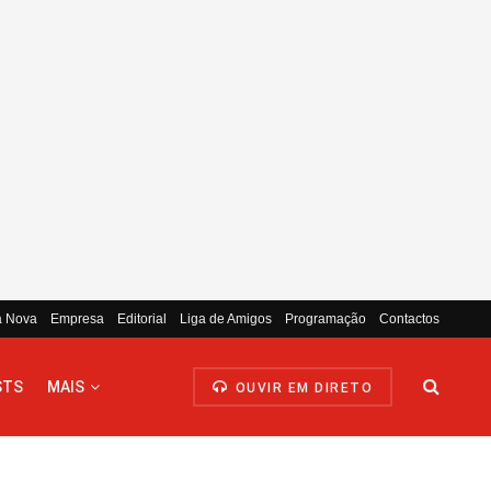
a Nova
Empresa
Editorial
Liga de Amigos
Programação
Contactos
STS
MAIS
OUVIR EM DIRETO