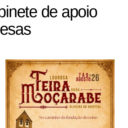
binete de apoio
resas