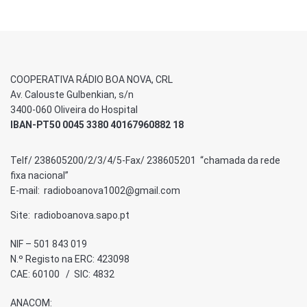
COOPERATIVA RÁDIO BOA NOVA, CRL
Av. Calouste Gulbenkian, s/n
3400-060 Oliveira do Hospital
IBAN-PT50 0045 3380 40167960882 18
Telf/ 238605200/2/3/4/5-Fax/ 238605201 “chamada da rede
fixa nacional”
E-mail: radioboanova1002@gmail.com
Site: radioboanova.sapo.pt
NIF – 501 843 019
N.º Registo na ERC: 423098
CAE: 60100 / SIC: 4832
ANACOM: