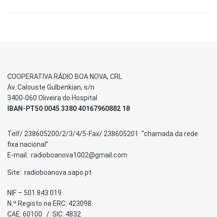
COOPERATIVA RÁDIO BOA NOVA, CRL
Av. Calouste Gulbenkian, s/n
3400-060 Oliveira do Hospital
IBAN-PT50 0045 3380 40167960882 18
Telf/ 238605200/2/3/4/5-Fax/ 238605201 “chamada da rede
fixa nacional”
E-mail: radioboanova1002@gmail.com
Site: radioboanova.sapo.pt
NIF – 501 843 019
N.º Registo na ERC: 423098
CAE: 60100 / SIC: 4832