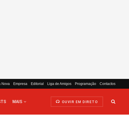
a Nova
Empresa
Editorial
Liga de Amigos
Programação
Contactos
STS
MAIS
OUVIR EM DIRETO