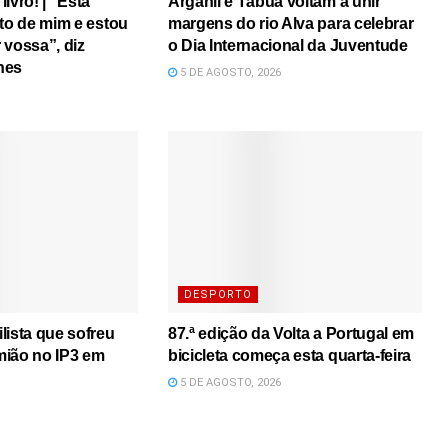
ivro! | “Esta
Arganil e Tábua voltam a unir
ito de mim e estou
margens do rio Alva para celebrar
r vossa”, diz
o Dia Internacional da Juventude
nes
5 DE AGOSTO, 2026
DESPORTO
lista que sofreu
87.ª edição da Volta a Portugal em
mião no IP3 em
bicicleta começa esta quarta-feira
5 DE AGOSTO, 2026