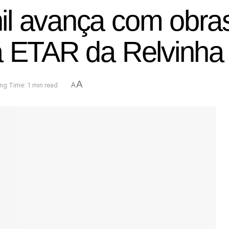
l avança com obras
a ETAR da Relvinha
A
ng Time: 1 min read
A