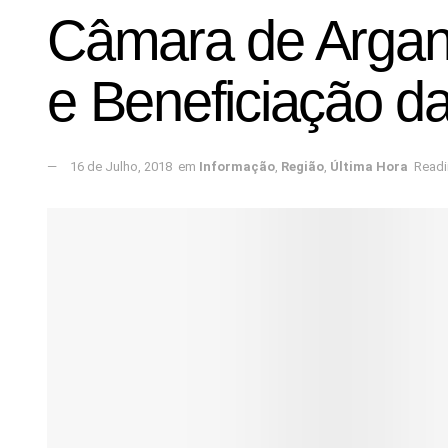
Câmara de Argani
e Beneficiação d
16 de Julho, 2018
em
Informação
,
Região
,
Última Hora
Readi