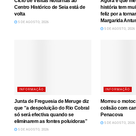
Ciclo de Visitas Noturnas ao
Agora é que me l
Centro Histórico de Seia está de
história tem mu
volta
feliz por a torna
Margarida Antu
5 DE AGOSTO, 2026
5 DE AGOSTO, 2026
INFORMAÇÃO
INFORMAÇÃO
Junta de Freguesia de Meruge diz
Morreu o motoci
que “a despoluição do Rio Cobral
colisão com ca
só será efectiva quando se
Penacova
eliminarem as fontes poluidoras”
5 DE AGOSTO, 2026
5 DE AGOSTO, 2026