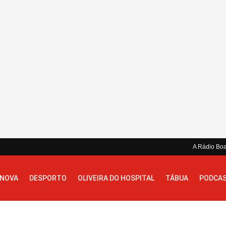
A Rádio Bo
 NOVA
DESPORTO
OLIVEIRA DO HOSPITAL
TÁBUA
PODCA