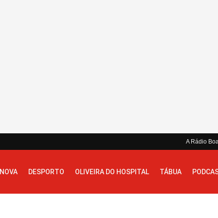
A Rádio Bo
 NOVA
DESPORTO
OLIVEIRA DO HOSPITAL
TÁBUA
PODCA