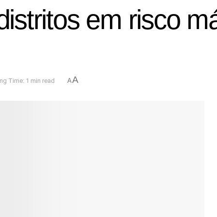
 distritos em risco 
A
ng Time: 1 min read
A