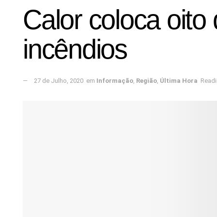
Calor coloca oito
incêndios
27 de Julho, 2020
em
Informação
,
Região
,
Última Hora
Readi