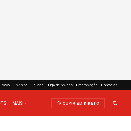
a Nova
Empresa
Editorial
Liga de Amigos
Programação
Contactos
STS
MAIS
OUVIR EM DIRETO