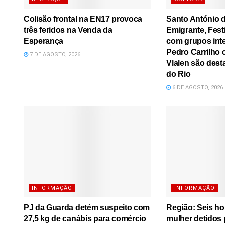
Colisão frontal na EN17 provoca
Santo António d
três feridos na Venda da
Emigrante, Festi
Esperança
com grupos inte
Pedro Carrilho c
7 DE AGOSTO, 2026
Vlalen são dest
do Rio
6 DE AGOSTO, 2026
INFORMAÇÃO
INFORMAÇÃO
PJ da Guarda detém suspeito com
Região: Seis h
27,5 kg de canábis para comércio
mulher detidos 