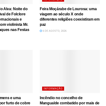
o Alva: Noite do
Feira Moçárabe de Lourosa: uma
val de Folclore
viagem ao século X onde
rnacionais e
diferentes religiões coexistiram em
om violinista Mr.
paz
aques nas Festas
6 DE AGOSTO, 2026
INFORMAÇÃO
omens e uma
Incêndio no concelho de
por furto de cobre
Mangualde combatido por mais de