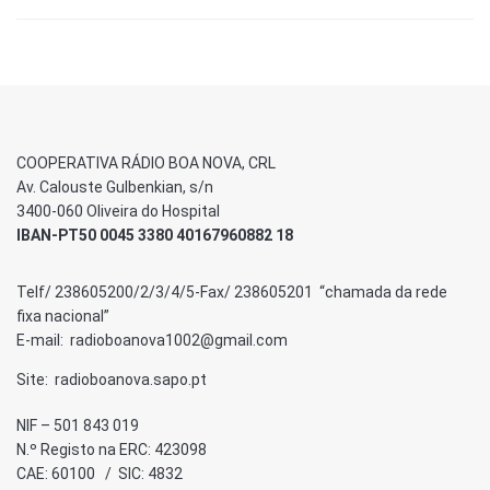
COOPERATIVA RÁDIO BOA NOVA, CRL
Av. Calouste Gulbenkian, s/n
3400-060 Oliveira do Hospital
IBAN-PT50 0045 3380 40167960882 18
Telf/ 238605200/2/3/4/5-Fax/ 238605201 “chamada da rede
fixa nacional”
E-mail: radioboanova1002@gmail.com
Site: radioboanova.sapo.pt
NIF – 501 843 019
N.º Registo na ERC: 423098
CAE: 60100 / SIC: 4832