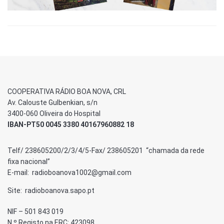
COOPERATIVA RÁDIO BOA NOVA, CRL
Av. Calouste Gulbenkian, s/n
3400-060 Oliveira do Hospital
IBAN-PT50 0045 3380 40167960882 18
Telf/ 238605200/2/3/4/5-Fax/ 238605201 “chamada da rede
fixa nacional”
E-mail: radioboanova1002@gmail.com
Site: radioboanova.sapo.pt
NIF – 501 843 019
N.º Registo na ERC: 423098