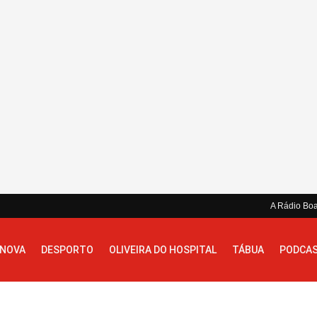
A Rádio Bo
 NOVA
DESPORTO
OLIVEIRA DO HOSPITAL
TÁBUA
PODCA