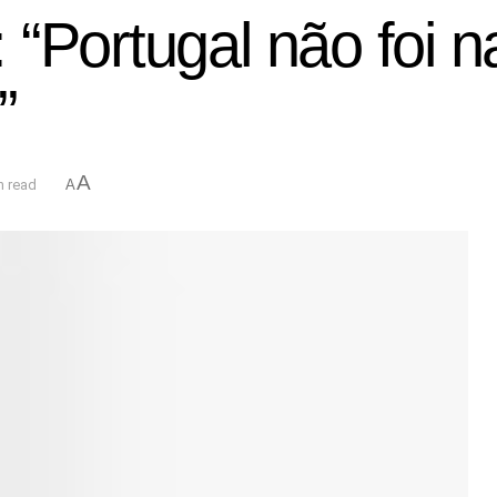
 “Portugal não foi 
”
A
n read
A