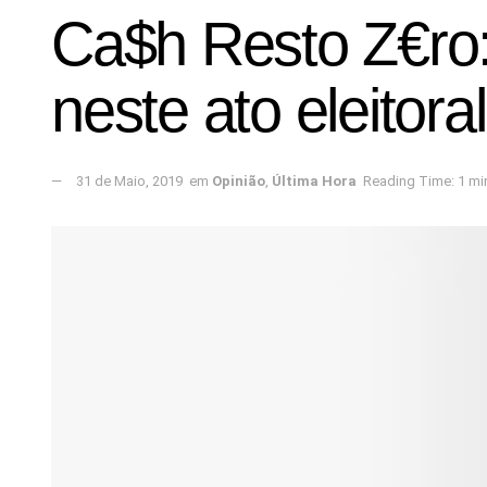
Ca$h Resto Z€ro:
neste ato eleitoral
31 de Maio, 2019
em
Opinião
,
Última Hora
Reading Time: 1 mi