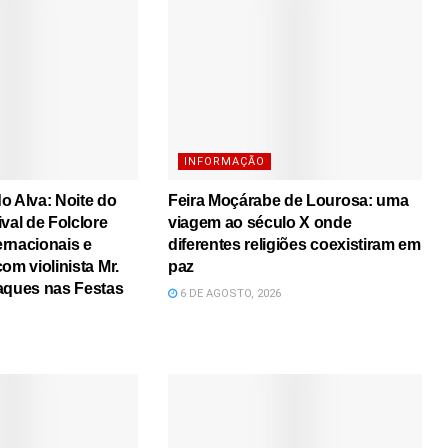
INFORMAÇÃO
o Alva: Noite do
Feira Moçárabe de Lourosa: uma
val de Folclore
viagem ao século X onde
rnacionais e
diferentes religiões coexistiram em
om violinista Mr.
paz
aques nas Festas
6 DE AGOSTO, 2026