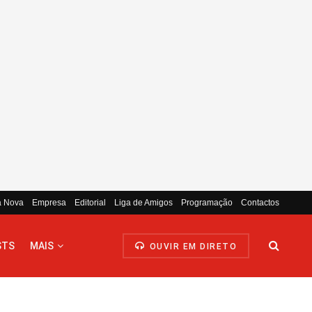
a Nova
Empresa
Editorial
Liga de Amigos
Programação
Contactos
STS
MAIS
OUVIR EM DIRETO