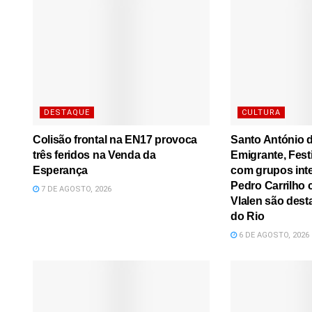
DESTAQUE
CULTURA
Colisão frontal na EN17 provoca
Santo António d
três feridos na Venda da
Emigrante, Festi
Esperança
com grupos inte
Pedro Carrilho c
7 DE AGOSTO, 2026
Vlalen são dest
do Rio
6 DE AGOSTO, 2026