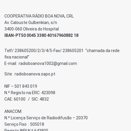
COOPERATIVA RÁDIO BOA NOVA, CRL
Av. Calouste Gulbenkian, s/n
3400-060 Oliveira do Hospital
IBAN-PT50 0045 3380 40167960882 18
Telf/ 238605200/2/3/4/5-Fax/ 238605201 “chamada da rede
fixa nacional”
E-mail: radioboanova1002@gmail.com
Site: radioboanova.sapo.pt
NIF – 501 843 019
N.º Registo na ERC: 423098
CAE: 60100 / SIC: 4832
ANACOM:
N.º Licença Serviço de Radiodifusão – 20370
Serviço Fixo : 505018
Registo INPI N.º 643805