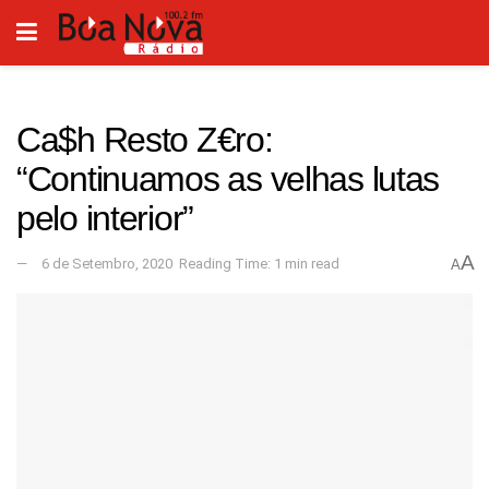
Ca$h Resto Z€ro:
“Continuamos as velhas lutas
pelo interior”
A
6 de Setembro, 2020
Reading Time: 1 min read
A