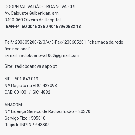
COOPERATIVA RÁDIO BOA NOVA, CRL
Av. Calouste Gulbenkian, s/n
3400-060 Oliveira do Hospital
IBAN-PT50 0045 3380 40167960882 18
Telf/ 238605200/2/3/4/5-Fax/ 238605201 “chamada da rede
fixa nacional”
E-mail: radioboanova1002@gmail.com
Site: radioboanova.sapo.pt
NIF – 501 843 019
N.º Registo na ERC: 423098
CAE: 60100 / SIC: 4832
ANACOM:
N.º Licença Serviço de Radiodifusão – 20370
Serviço Fixo : 505018
Registo INPI N.º 643805