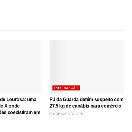
INFORMAÇÃO
 de Lourosa: uma
PJ da Guarda detém suspeito com
lo X onde
27,5 kg de canábis para comércio
iões coexistiram em
6 DE AGOSTO, 2026