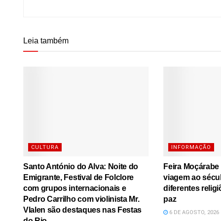
Leia também
CULTURA
INFORMAÇÃO
Santo António do Alva: Noite do
Feira Moçárabe
Emigrante, Festival de Folclore
viagem ao sécu
com grupos internacionais e
diferentes relig
Pedro Carrilho com violinista Mr.
paz
Vlalen são destaques nas Festas
6 DE AGOSTO, 2026
do Rio