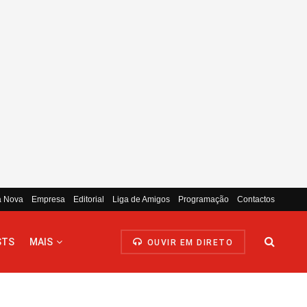
a Nova
Empresa
Editorial
Liga de Amigos
Programação
Contactos
STS
MAIS
OUVIR EM DIRETO