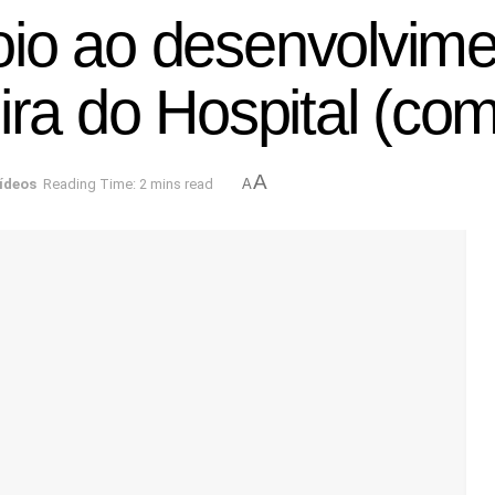
o ao desenvolviment
ira do Hospital (co
A
ídeos
Reading Time: 2 mins read
A