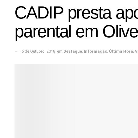
CADIP presta apoi
parental em Olive
6 de Outubro, 2018
em
Destaque
,
Informação
,
Última Hora
,
V