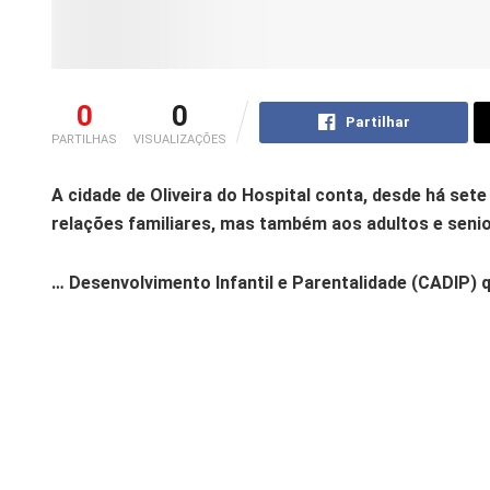
0
0
Partilhar
PARTILHAS
VISUALIZAÇÕES
A cidade de Oliveira do Hospital conta, desde há set
relações familiares, mas também aos adultos e seni
… Desenvolvimento Infantil e Parentalidade (CADIP) 