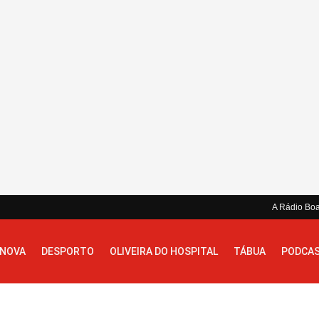
A Rádio Bo
 NOVA
DESPORTO
OLIVEIRA DO HOSPITAL
TÁBUA
PODCA