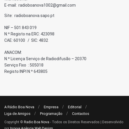
E-mail: radioboanova1002@gmail.com
Site: radioboanova.sapo.pt
NIF – 501 843 019
N.º Registo na ERC: 423098
CAE: 60100 / SIC: 4832
ANACOM:
N.º Licença Serviço de Radiodifusão – 20370
Serviço Fixo : 505018
Registo INPI N.º 643805
A Rádio Boa Nova
Empresa
Editorial
Liga de Amigos
Programação
Contactos
Copyright ©
Radio Boa Nova
- Todos os Direitos Reservados | Desenvolvido
por
Inovve Agência Web Design