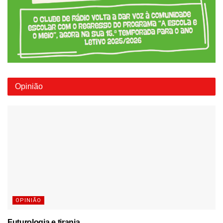
Opinião
OPINIÃO
Futurologia e tirania