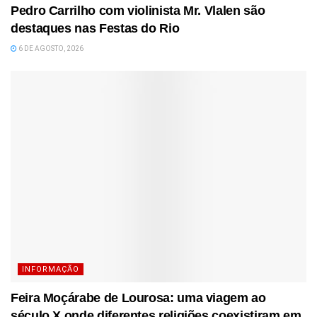
Pedro Carrilho com violinista Mr. Vlalen são
destaques nas Festas do Rio
6 DE AGOSTO, 2026
INFORMAÇÃO
Feira Moçárabe de Lourosa: uma viagem ao
século X onde diferentes religiões coexistiram em