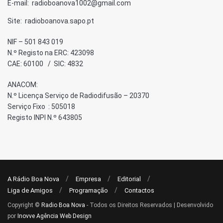
E-mail: radioboanova1002@gmail.com
Site: radioboanova.sapo.pt
NIF – 501 843 019
N.º Registo na ERC: 423098
CAE: 60100 / SIC: 4832
ANACOM:
N.º Licença Serviço de Radiodifusão – 20370
Serviço Fixo : 505018
Registo INPI N.º 643805
A Rádio Boa Nova
Empresa
Editorial
Liga de Amigos
Programação
Contactos
Copyright ©
Radio Boa Nova
- Todos os Direitos Reservados | Desenvolvido
por
Inovve Agência Web Design