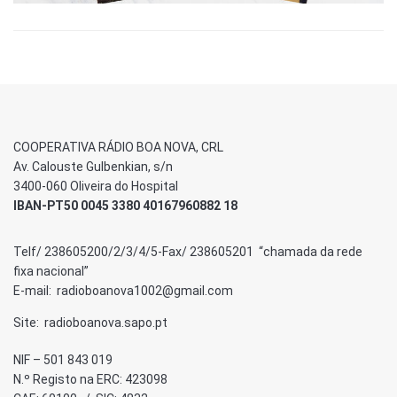
COOPERATIVA RÁDIO BOA NOVA, CRL
Av. Calouste Gulbenkian, s/n
3400-060 Oliveira do Hospital
IBAN-PT50 0045 3380 40167960882 18
Telf/ 238605200/2/3/4/5-Fax/ 238605201 “chamada da rede
fixa nacional”
E-mail: radioboanova1002@gmail.com
Site: radioboanova.sapo.pt
NIF – 501 843 019
N.º Registo na ERC: 423098