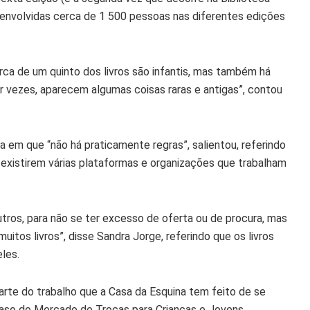
 envolvidas cerca de 1 500 pessoas nas diferentes edições
rca de um quinto dos livros são infantis, mas também há
or vezes, aparecem algumas coisas raras e antigas”, contou
va em que “não há praticamente regras”, salientou, referindo
r existirem várias plataformas e organizações que trabalham
tros, para não se ter excesso de oferta ou de procura, mas
itos livros”, disse Sandra Jorge, referindo que os livros
les.
arte do trabalho que a Casa da Esquina tem feito de se
aso do Mercado de Trocas para Crianças e Jovens.