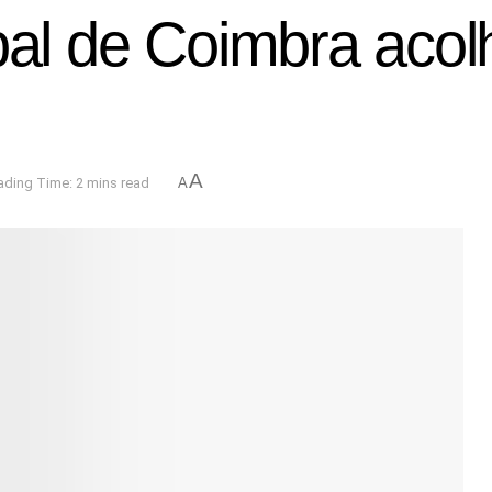
pal de Coimbra acol
A
ading Time: 2 mins read
A