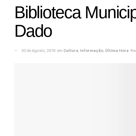
Biblioteca Munici
Dado
30 de Agosto, 2018
em
Cultura
,
Informação
,
Última Hora
Re