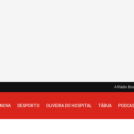
A Rádio Bo
 NOVA
DESPORTO
OLIVEIRA DO HOSPITAL
TÁBUA
PODCA