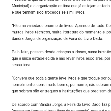
Municipal) e a organização estima que já estejam estado
e que tenham sido trocados seis mil livros.
“Há uma variedade enorme de livros. Aparece de tudo. Ce
muitos livros técnicos, muita literatura do momento e, p
Sandra Jorge, da organização da Feira do Livro Dado.
Pela feira, passam desde crianças a idosos, numa iniciati
que a única estabelecida é não levar livros escolares, po
nessa área.
“Convém que toda a gente leve livros e que troque por ou
normalmente, corre muito bem e, por norma, não sobram mu
que sobram são entregues a instituições que precisam de
De acordo com Sandra Jorge, a Feira do Livro Dado faz p
“pensarem formas alternativas da economia”, como é o c