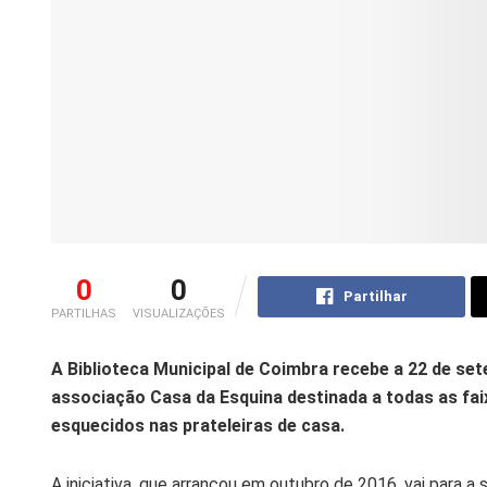
0
0
Partilhar
PARTILHAS
VISUALIZAÇÕES
A Biblioteca Municipal de Coimbra recebe a 22 de set
associação Casa da Esquina destinada a todas as faix
esquecidos nas prateleiras de casa.
A iniciativa, que arrancou em outubro de 2016, vai para a