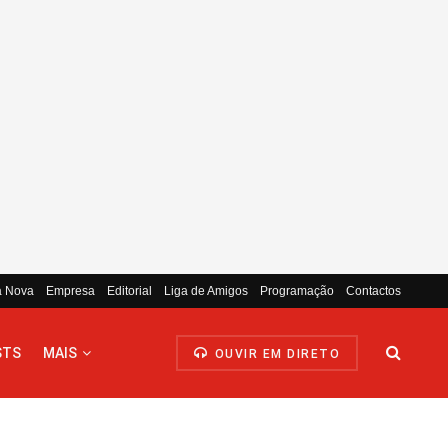
a Nova
Empresa
Editorial
Liga de Amigos
Programação
Contactos
STS
MAIS
OUVIR EM DIRETO