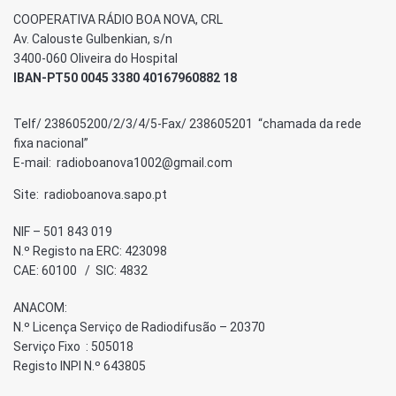
COOPERATIVA RÁDIO BOA NOVA, CRL
Av. Calouste Gulbenkian, s/n
3400-060 Oliveira do Hospital
IBAN-PT50 0045 3380 40167960882 18
Telf/ 238605200/2/3/4/5-Fax/ 238605201 “chamada da rede
fixa nacional”
E-mail: radioboanova1002@gmail.com
Site: radioboanova.sapo.pt
NIF – 501 843 019
N.º Registo na ERC: 423098
CAE: 60100 / SIC: 4832
ANACOM:
N.º Licença Serviço de Radiodifusão – 20370
Serviço Fixo : 505018
Registo INPI N.º 643805