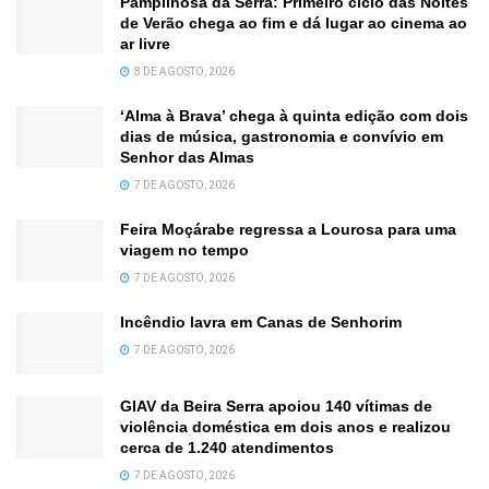
Pampilhosa da Serra: Primeiro ciclo das Noites
de Verão chega ao fim e dá lugar ao cinema ao
ar livre
8 DE AGOSTO, 2026
‘Alma à Brava’ chega à quinta edição com dois
dias de música, gastronomia e convívio em
Senhor das Almas
7 DE AGOSTO, 2026
Feira Moçárabe regressa a Lourosa para uma
viagem no tempo
7 DE AGOSTO, 2026
Incêndio lavra em Canas de Senhorim
7 DE AGOSTO, 2026
GIAV da Beira Serra apoiou 140 vítimas de
violência doméstica em dois anos e realizou
cerca de 1.240 atendimentos
7 DE AGOSTO, 2026