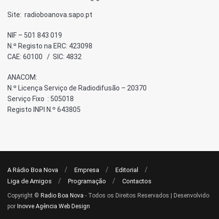
Site: radioboanova.sapo.pt
NIF – 501 843 019
N.º Registo na ERC: 423098
CAE: 60100 / SIC: 4832
ANACOM:
N.º Licença Serviço de Radiodifusão – 20370
Serviço Fixo : 505018
Registo INPI N.º 643805
A Rádio Boa Nova
Empresa
Editorial
Liga de Amigos
Programação
Contactos
Copyright ©
Radio Boa Nova
- Todos os Direitos Reservados | Desenvolvido
por
Inovve Agência Web Design