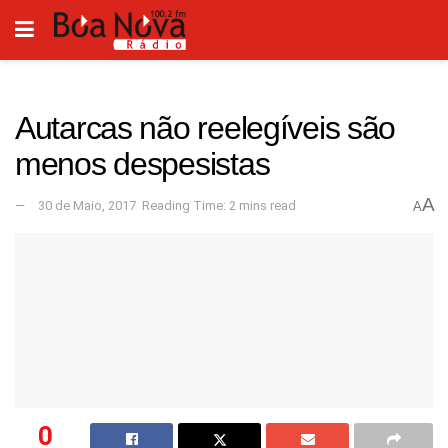
Autarcas não reelegíveis são
menos despesistas
A
30 de Maio, 2017
Reading Time: 2 mins read
A
0