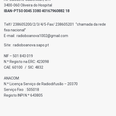
3400-060 Oliveira do Hospital
IBAN-PT50 0045 3380 40167960882 18
Telf/ 238605200/2/3/4/5-Fax/ 238605201 “chamada da rede
fixa nacional”
E-mail: radioboanova1002@gmail.com
Site: radioboanova.sapo.pt
NIF – 501 843 019
N.º Registo na ERC: 423098
CAE: 60100 / SIC: 4832
ANACOM:
N.º Licença Serviço de Radiodifusão – 20370
Serviço Fixo : 505018
Registo INPI N.º 643805