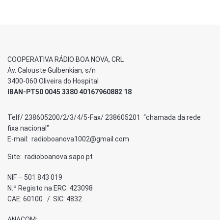
COOPERATIVA RÁDIO BOA NOVA, CRL
Av. Calouste Gulbenkian, s/n
3400-060 Oliveira do Hospital
IBAN-PT50 0045 3380 40167960882 18
Telf/ 238605200/2/3/4/5-Fax/ 238605201 “chamada da rede
fixa nacional”
E-mail: radioboanova1002@gmail.com
Site: radioboanova.sapo.pt
NIF – 501 843 019
N.º Registo na ERC: 423098
CAE: 60100 / SIC: 4832
ANACOM: