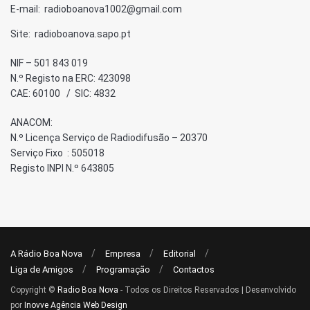
E-mail: radioboanova1002@gmail.com
Site: radioboanova.sapo.pt
NIF – 501 843 019
N.º Registo na ERC: 423098
CAE: 60100 / SIC: 4832
ANACOM:
N.º Licença Serviço de Radiodifusão – 20370
Serviço Fixo : 505018
Registo INPI N.º 643805
A Rádio Boa Nova
Empresa
Editorial
Liga de Amigos
Programação
Contactos
Copyright ©
Radio Boa Nova
- Todos os Direitos Reservados | Desenvolvido
por
Inovve Agência Web Design