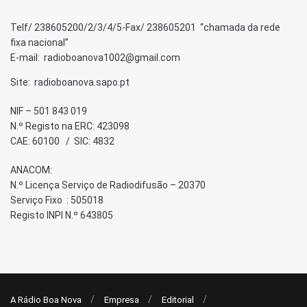
Telf/ 238605200/2/3/4/5-Fax/ 238605201 “chamada da rede
fixa nacional”
E-mail: radioboanova1002@gmail.com
Site: radioboanova.sapo.pt
NIF – 501 843 019
N.º Registo na ERC: 423098
CAE: 60100 / SIC: 4832
ANACOM:
N.º Licença Serviço de Radiodifusão – 20370
Serviço Fixo : 505018
Registo INPI N.º 643805
A Rádio Boa Nova
Empresa
Editorial