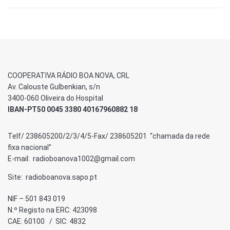
COOPERATIVA RÁDIO BOA NOVA, CRL
Av. Calouste Gulbenkian, s/n
3400-060 Oliveira do Hospital
IBAN-PT50 0045 3380 40167960882 18
Telf/ 238605200/2/3/4/5-Fax/ 238605201 “chamada da rede
fixa nacional”
E-mail: radioboanova1002@gmail.com
Site: radioboanova.sapo.pt
NIF – 501 843 019
N.º Registo na ERC: 423098
CAE: 60100 / SIC: 4832