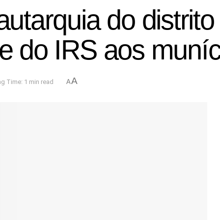
 autarquia do distrit
de do IRS aos muní
A
g Time: 1 min read
A