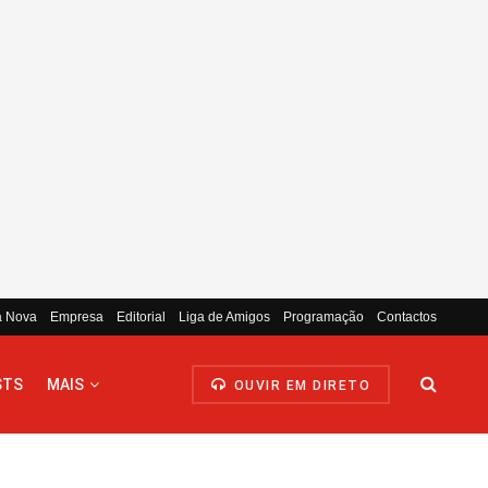
a Nova
Empresa
Editorial
Liga de Amigos
Programação
Contactos
STS
MAIS
OUVIR EM DIRETO