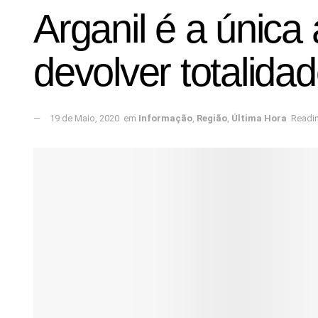
Arganil é a única
devolver totalida
19 de Maio, 2020
em
Informação
,
Região
,
Última Hora
Readin