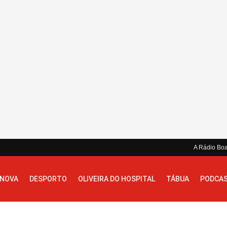
A Rádio Bo
 NOVA
DESPORTO
OLIVEIRA DO HOSPITAL
TÁBUA
PODCA