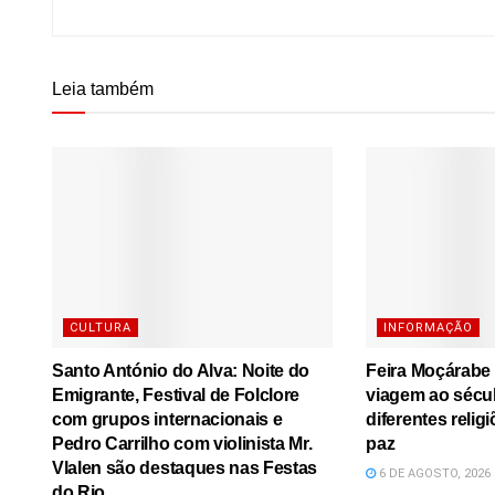
Leia também
CULTURA
INFORMAÇÃO
Santo António do Alva: Noite do
Feira Moçárabe
Emigrante, Festival de Folclore
viagem ao sécu
com grupos internacionais e
diferentes relig
Pedro Carrilho com violinista Mr.
paz
Vlalen são destaques nas Festas
6 DE AGOSTO, 2026
do Rio