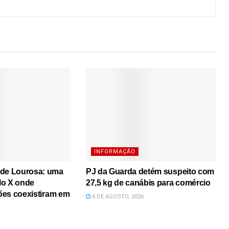
INFORMAÇÃO
 de Lourosa: uma
PJ da Guarda detém suspeito com
lo X onde
27,5 kg de canábis para comércio
iões coexistiram em
6 DE AGOSTO, 2026