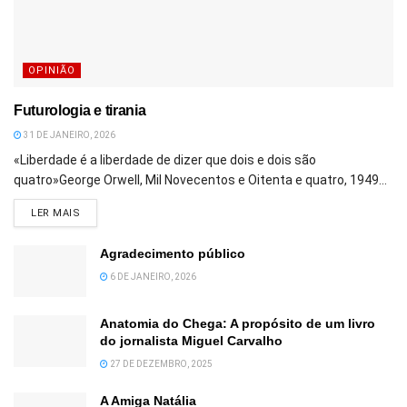
OPINIÃO
Futurologia e tirania
31 DE JANEIRO, 2026
«Liberdade é a liberdade de dizer que dois e dois são
quatro»George Orwell, Mil Novecentos e Oitenta e quatro, 1949...
DETAILS
LER MAIS
Agradecimento público
6 DE JANEIRO, 2026
Anatomia do Chega: A propósito de um livro
do jornalista Miguel Carvalho
27 DE DEZEMBRO, 2025
A Amiga Natália