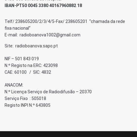
IBAN-PT50 0045 3380 40167960882 18
Telf/ 238605200/2/3/4/5-Fax/ 238605201 “chamada da rede
fixa nacional”
E-mail: radioboanova1002@gmail.com
Site: radioboanova.sapo.pt
NIF – 501 843 019
N.º Registo na ERC: 423098
CAE: 60100 / SIC: 4832
ANACOM:
N.º Licença Serviço de Radiodifusão – 20370
Serviço Fixo : 505018
Registo INPI N.º 643805