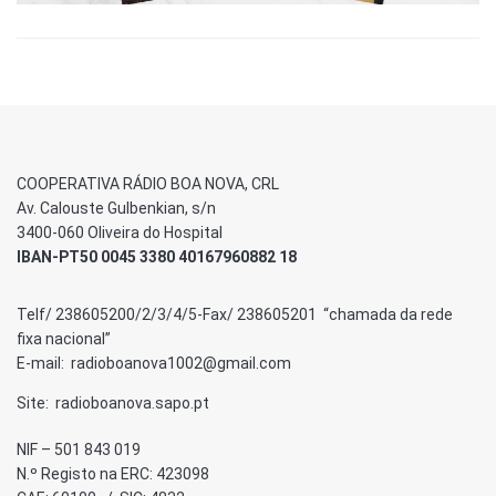
COOPERATIVA RÁDIO BOA NOVA, CRL
Av. Calouste Gulbenkian, s/n
3400-060 Oliveira do Hospital
IBAN-PT50 0045 3380 40167960882 18
Telf/ 238605200/2/3/4/5-Fax/ 238605201 “chamada da rede
fixa nacional”
E-mail: radioboanova1002@gmail.com
Site: radioboanova.sapo.pt
NIF – 501 843 019
N.º Registo na ERC: 423098