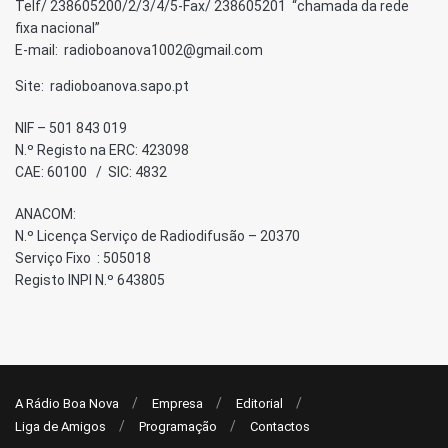
Telf/ 238605200/2/3/4/5-Fax/ 238605201 “chamada da rede
fixa nacional”
E-mail: radioboanova1002@gmail.com
Site: radioboanova.sapo.pt
NIF – 501 843 019
N.º Registo na ERC: 423098
CAE: 60100 / SIC: 4832
ANACOM:
N.º Licença Serviço de Radiodifusão – 20370
Serviço Fixo : 505018
Registo INPI N.º 643805
A Rádio Boa Nova
Empresa
Editorial
Liga de Amigos
Programação
Contactos