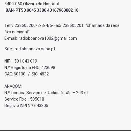
3400-060 Oliveira do Hospital
IBAN-PT50 0045 3380 40167960882 18
Telf/ 238605200/2/3/4/5-Fax/ 238605201 “chamada da rede
fixa nacional”
E-mail: radioboanova1002@gmail.com
Site: radioboanova.sapo.pt
NIF – 501 843 019
N.º Registo na ERC: 423098
CAE: 60100 / SIC: 4832
ANACOM:
N.º Licença Serviço de Radiodifusão – 20370
Serviço Fixo : 505018
Registo INPI N.º 643805