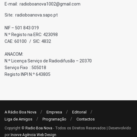
E-mail: radioboanova1002@gmail.com
Site: radioboanova.sapo.pt
NIF – 501 843 019
N.º Registo na ERC: 423098
CAE: 60100 / SIC: 4832
ANACOM:
N.º Licença Serviço de Radiodifusão – 20370
Serviço Fixo : 505018
Registo INPI N.º 643805
A Rádio Boa Nova
Empresa
Editorial
Liga de Amigos
Programação
Contactos
Copyright ©
Radio Boa Nova
- Todos os Direitos Reservados | Desenvolvido
por
Inovve Agência Web Design