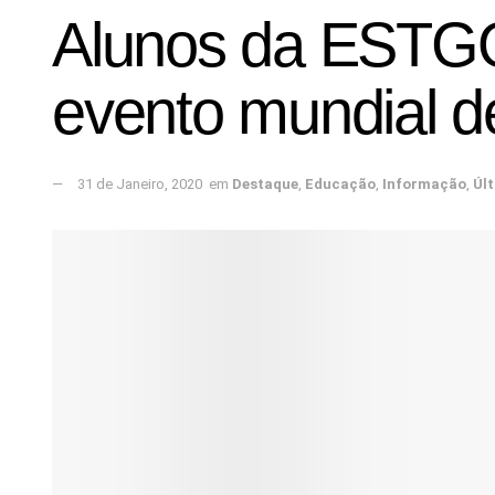
Alunos da ESTGO
evento mundial d
31 de Janeiro, 2020
em
Destaque
,
Educação
,
Informação
,
Úl