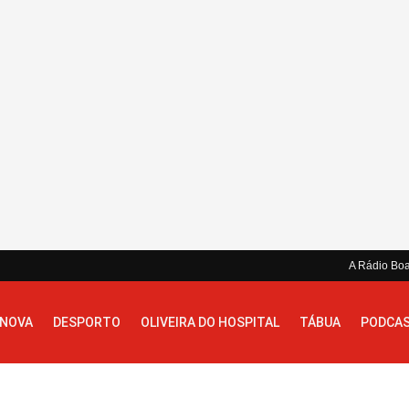
A Rádio Bo
 NOVA
DESPORTO
OLIVEIRA DO HOSPITAL
TÁBUA
PODCA