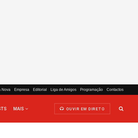
a Nova
Empresa
Editorial
Liga de Amigos
Programação
Contactos
STS
MAIS
OUVIR EM DIRETO