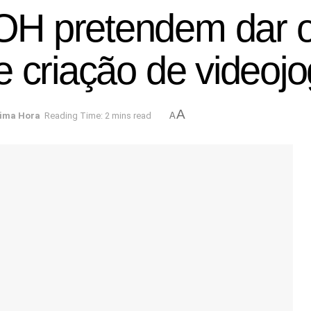
H pretendem dar o 
e criação de videoj
A
tima Hora
Reading Time: 2 mins read
A