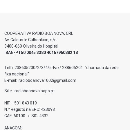
COOPERATIVA RÁDIO BOA NOVA, CRL
Av. Calouste Gulbenkian, s/n
3400-060 Oliveira do Hospital
IBAN-PT50 0045 3380 40167960882 18
Telf/ 238605200/2/3/4/5-Fax/ 238605201 “chamada da rede
fixa nacional”
E-mail: radioboanova1002@gmail.com
Site: radioboanova.sapo.pt
NIF – 501 843 019
N.º Registo na ERC: 423098
CAE: 60100 / SIC: 4832
ANACOM: