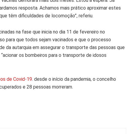
 vacinas demorará mais dois meses. Estou à espera. Já
ardamos resposta. Achamos mais prático aproximar estes
ue têm dificuldades de locomoção”, referiu.
nadas na fase que inicia no dia 11 de fevereiro no
so para que todos sejam vacinados e que o processo
dade da autarquia em assegurar o transporte das pessoas que
“acionar os bombeiros para o transporte de idosos
vos de Covid-19
. desde o início da pandemia, o concelho
ecuperados e 28 pessoas morreram.