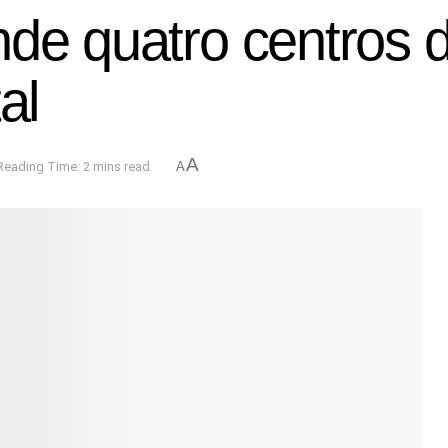
nde quatro centros
al
A
Reading Time: 2 mins read
A