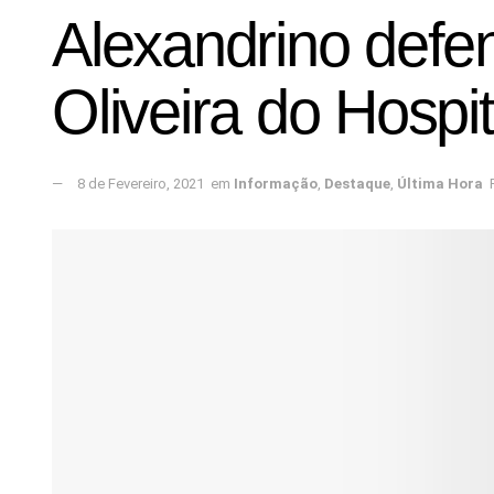
Alexandrino defe
Oliveira do Hospit
8 de Fevereiro, 2021
em
Informação
,
Destaque
,
Última Hora