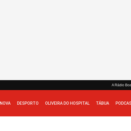
A Rádio Bo
 NOVA
DESPORTO
OLIVEIRA DO HOSPITAL
TÁBUA
PODCA