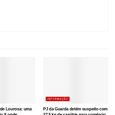
INFORMAÇÃO
 de Lourosa: uma
PJ da Guarda detém suspeito com
lo X onde
27,5 kg de canábis para comércio