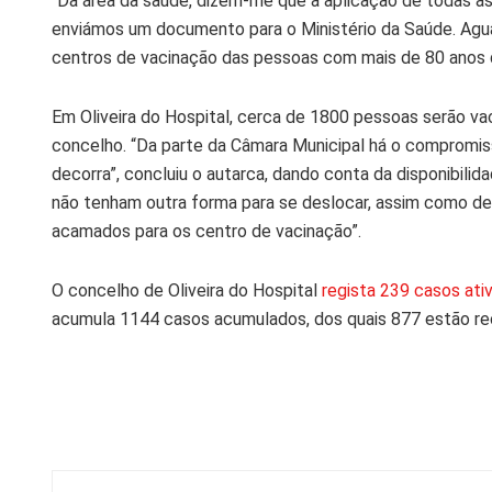
“Da área da saúde, dizem-me que a aplicação de todas as
enviámos um documento para o Ministério da Saúde. Agu
centros de vacinação das pessoas com mais de 80 anos q
Em Oliveira do Hospital, cerca de 1800 pessoas serão vaci
concelho. “Da parte da Câmara Municipal há o compromis
decorra”, concluiu o autarca, dando conta da disponibili
não tenham outra forma para se deslocar, assim como de 
acamados para os centro de vacinação”.
O concelho de Oliveira do Hospital
regista 239 casos ati
acumula 1144 casos acumulados, dos quais 877 estão r