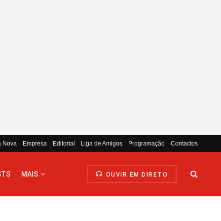
a Nova
Empresa
Editorial
Liga de Amigos
Programação
Contactos
STS
MAIS
OUVIR EM DIRETO