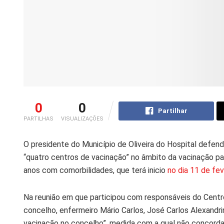
0
0
Partilhar
PARTILHAS
VISUALIZAÇÕES
O presidente do Município de Oliveira do Hospital defende
“quatro centros de vacinação” no âmbito da vacinação 
anos com comorbilidades, que terá inicio
no dia 11 de fev
Na reunião em que participou com responsáveis do Centr
concelho, enfermeiro Mário Carlos, José Carlos Alexand
vacinação no concelho”, medida com a qual não concorda