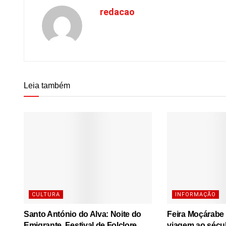
redacao
Leia também
CULTURA
INFORMAÇÃO
Santo António do Alva: Noite do
Feira Moçárabe
Emigrante, Festival de Folclore
viagem ao sécu