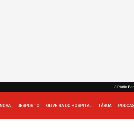
A Rádio Bo
 NOVA
DESPORTO
OLIVEIRA DO HOSPITAL
TÁBUA
PODCA