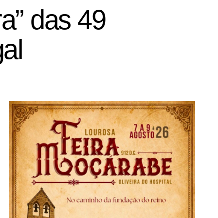
ra” das 49
al