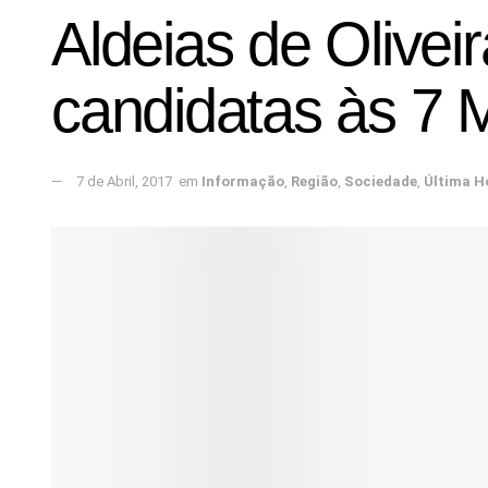
Aldeias de Oliveir
candidatas às 7 M
7 de Abril, 2017
em
Informação
,
Região
,
Sociedade
,
Última H