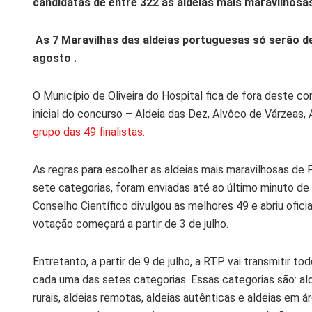
candidatas de entre 322 às aldeias mais maravilhosas
As 7 Maravilhas das aldeias portuguesas só serão 
agosto .
O Município de Oliveira do Hospital fica de fora deste c
inicial do concurso – Aldeia das Dez, Alvôco de Várzeas, 
grupo das 49 finalistas.
As regras para escolher as aldeias mais maravilhosas de P
sete categorias, foram enviadas até ao último minuto d
Conselho Científico divulgou as melhores 49 e abriu of
votação começará a partir de 3 de julho.
Entretanto, a partir de 9 de julho, a RTP vai transmitir
cada uma das setes categorias. Essas categorias são: alde
rurais, aldeias remotas, aldeias autênticas e aldeias em