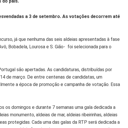
 do país.
desvendadas a 3 de setembro. As votações decorrem até
oncurso, já que nenhuma das seis aldeias apresentadas à fase
Avô, Bobadela, Lourosa e S. Gião- foi selecionada para o
ortugal são apertadas. As candidaturas, distribuídas por
e 14 de março. De entre centenas de candidatas, um
icialmente a época de promoção e campanha de votação. Essa
 todos os domingos e durante 7 semanas uma gala dedicada a
ias monumento, aldeias de mar, aldeias ribeirinhas, aldeias
 áreas protegidas. Cada uma das galas da RTP será dedicada a