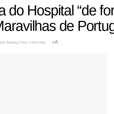
a do Hospital “de fo
aravilhas de Portug
A
ora
Reading Time: 2 mins read
A