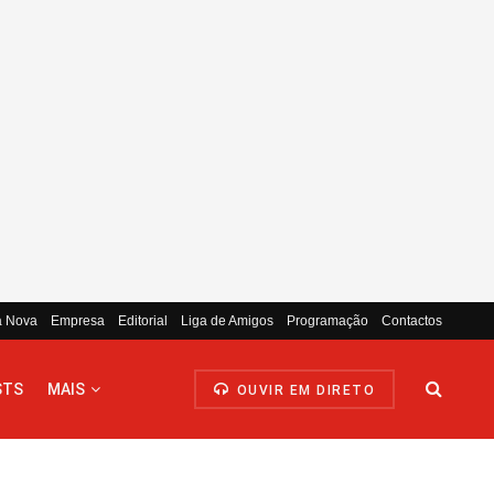
a Nova
Empresa
Editorial
Liga de Amigos
Programação
Contactos
STS
MAIS
OUVIR EM DIRETO