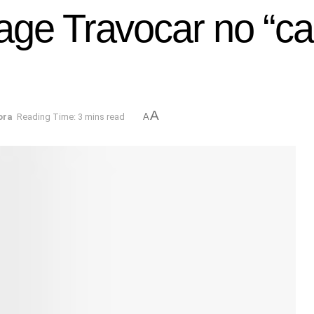
ge Travocar no “car
A
ora
Reading Time: 3 mins read
A