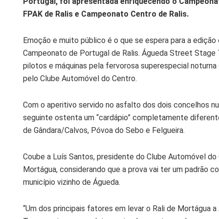
Portugal, foi apresentada enriquecendo o Campeona
FPAK de Ralis e Campeonato Centro de Ralis.
Emoção e muito público é o que se espera para a edição 
Campeonato de Portugal de Ralis. Águeda Street Stage Tra
pilotos e máquinas pela fervorosa superespecial noturna
pelo Clube Automóvel do Centro.
Com o aperitivo servido no asfalto dos dois concelhos nu
seguinte ostenta um “cardápio” completamente diferente p
de Gândara/Calvos, Póvoa do Sebo e Felgueira.
Coube a Luís Santos, presidente do Clube Automóvel do 
Mortágua, considerando que a prova vai ter um padrão c
município vizinho de Águeda.
“Um dos principais fatores em levar o Rali de Mortágua 