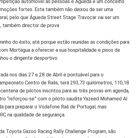
 competição automóvel às pessoas e Águeda é um concelho
e emoções fortes. Esta também não deixou de ser uma
ral, pelo que Águeda Street Stage Travocar vai ser um
s, também director de prova.
minho do êxito, até porque estão reunidas as condições para
, com Mortágua a oferecer a sua hospitalidade e pisos de
nhou o dirigente desportivo.
ada nos dias 27 e 28 de Abril e pontuável para o
ampeonato Centro de Ralis, terá 293,73 quilómetros, 110,18
entena de pilotos inscritos para as três provas em agenda,
ro “reforçou-se” com o piloto saudita Yazeed Mohamed Al
ida para preparar o Vodafone Rali de Portugal, mas
RC na qualidade de segurança.
, da Toyota Gazoo Racing Rally Challenge Program, são