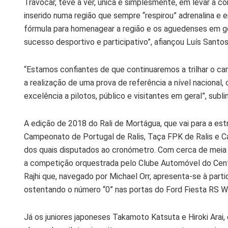
Travocar, teve a ver, única e simplesmente, em levar a
inserido numa região que sempre “respirou” adrenalina 
fórmula para homenagear a região e os aguedenses em ge
sucesso desportivo e participativo”, afiançou Luís Santo
“Estamos confiantes de que continuaremos a trilhar o ca
a realização de uma prova de referência a nível nacional
excelência a pilotos, público e visitantes em geral”, subli
A edição de 2018 do Rali de Mortágua, que vai para a estr
Campeonato de Portugal de Ralis, Taça FPK de Ralis e C
dos quais disputados ao cronómetro. Com cerca de meia c
a competição orquestrada pelo Clube Automóvel do Cent
Rajhi que, navegado por Michael Orr, apresenta-se à part
ostentando o número “0” nas portas do Ford Fiesta RS W
Já os juniores japoneses Takamoto Katsuta e Hiroki Arai