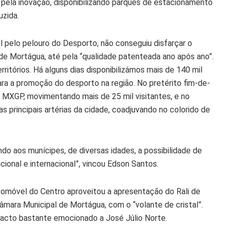
ma pela inovação, disponibilizando parques de estacionamento
uzida.
l pelo pelouro do Desporto, não conseguiu disfarçar o
i de Mortágua, até pela “qualidade patenteada ano após ano”.
ritórios. Há alguns dias disponibilizámos mais de 140 mil
ra a promoção do desporto na região. No pretérito fim-de-
XGP, movimentando mais de 25 mil visitantes, e no
 principais artérias da cidade, coadjuvando no colorido de
ando aos munícipes, de diversas idades, a possibilidade de
cional e internacional”, vincou Edson Santos.
utomóvel do Centro aproveitou a apresentação do Rali de
âmara Municipal de Mortágua, com o “volante de cristal”.
acto bastante emocionado a José Júlio Norte.