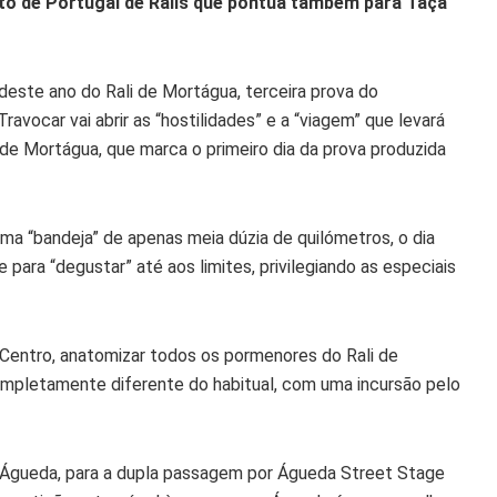
to de Portugal de Ralis que pontua também para Taça
deste ano do Rali de Mortágua, terceira prova do
vocar vai abrir as “hostilidades” e a “viagem” que levará
 de Mortágua, que marca o primeiro dia da prova produzida
ma “bandeja” de apenas meia dúzia de quilómetros, o dia
ara “degustar” até aos limites, privilegiando as especiais
Centro, anatomizar todos os pormenores do Rali de
ompletamente diferente do habitual, com uma incursão pelo
a Águeda, para a dupla passagem por Águeda Street Stage