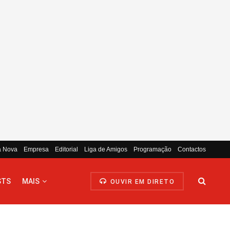
a Nova
Empresa
Editorial
Liga de Amigos
Programação
Contactos
STS
MAIS
OUVIR EM DIRETO