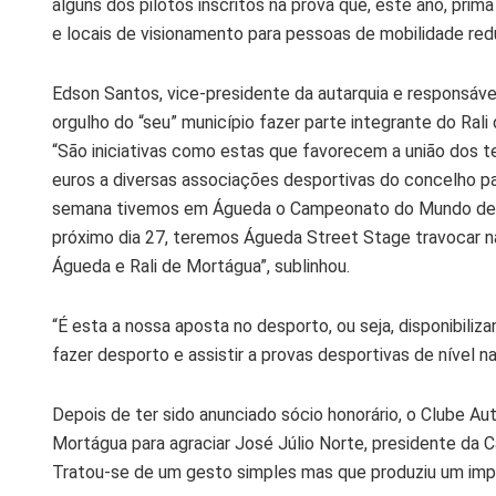
alguns dos pilotos inscritos na prova que, este ano, pri
e locais de visionamento para pessoas de mobilidade red
Edson Santos, vice-presidente da autarquia e responsáve
orgulho do “seu” município fazer parte integrante do Ral
“São iniciativas como estas que favorecem a união dos ter
euros a diversas associações desportivas do concelho pa
semana tivemos em Águeda o Campeonato do Mundo de M
próximo dia 27, teremos Águeda Street Stage travocar nas
Águeda e Rali de Mortágua”, sublinhou.
“É esta a nossa aposta no desporto, ou seja, disponibiliz
fazer desporto e assistir a provas desportivas de nível na
Depois de ter sido anunciado sócio honorário, o Clube A
Mortágua para agraciar José Júlio Norte, presidente da C
Tratou-se de um gesto simples mas que produziu um imp