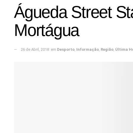
Águeda Street Sta
Mortágua
26 de Abril, 2018
em
Desporto
,
Informação
,
Região
,
Última H