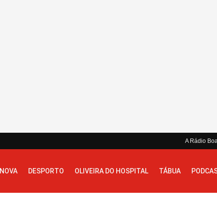
A Rádio Bo
 NOVA
DESPORTO
OLIVEIRA DO HOSPITAL
TÁBUA
PODCA