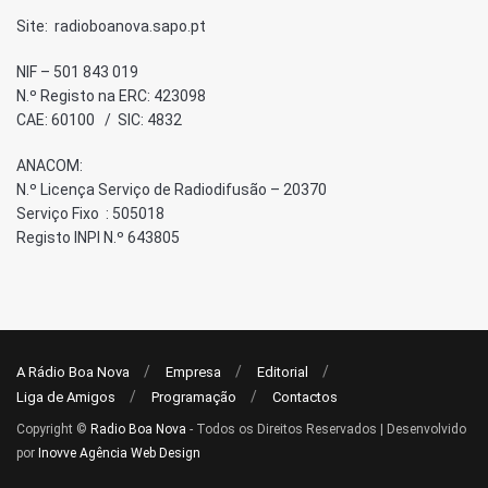
Site: radioboanova.sapo.pt
NIF – 501 843 019
N.º Registo na ERC: 423098
CAE: 60100 / SIC: 4832
ANACOM:
N.º Licença Serviço de Radiodifusão – 20370
Serviço Fixo : 505018
Registo INPI N.º 643805
A Rádio Boa Nova
Empresa
Editorial
Liga de Amigos
Programação
Contactos
Copyright ©
Radio Boa Nova
- Todos os Direitos Reservados | Desenvolvido
por
Inovve Agência Web Design