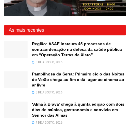
As mais recentes
Região: ASAE instaura 45 processos de
contraordenação na defesa da saúde pública
em “Operação Terras de Xisto”
8 DE AGOSTO, 2026
Pampilhosa da Serra: Primeiro ciclo das Noites
de Verão chega ao fim e dá lugar ao cinema ao
ar livre
8 DE AGOSTO, 2026
‘Alma à Brava’ chega à quinta edição com dois
dias de música, gastronomia e convívio em
Senhor das Almas
7 DE AGOSTO, 2026