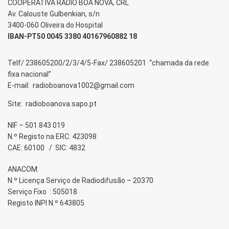
COOPERATIVA RÁDIO BOA NOVA, CRL
Av. Calouste Gulbenkian, s/n
3400-060 Oliveira do Hospital
IBAN-PT50 0045 3380 40167960882 18
Telf/ 238605200/2/3/4/5-Fax/ 238605201 “chamada da rede
fixa nacional”
E-mail: radioboanova1002@gmail.com
Site: radioboanova.sapo.pt
NIF – 501 843 019
N.º Registo na ERC: 423098
CAE: 60100 / SIC: 4832
ANACOM:
N.º Licença Serviço de Radiodifusão – 20370
Serviço Fixo : 505018
Registo INPI N.º 643805