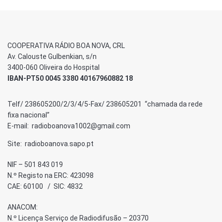
COOPERATIVA RÁDIO BOA NOVA, CRL
Av. Calouste Gulbenkian, s/n
3400-060 Oliveira do Hospital
IBAN-PT50 0045 3380 40167960882 18
Telf/ 238605200/2/3/4/5-Fax/ 238605201 “chamada da rede
fixa nacional”
E-mail: radioboanova1002@gmail.com
Site: radioboanova.sapo.pt
NIF – 501 843 019
N.º Registo na ERC: 423098
CAE: 60100 / SIC: 4832
ANACOM:
N.º Licença Serviço de Radiodifusão – 20370