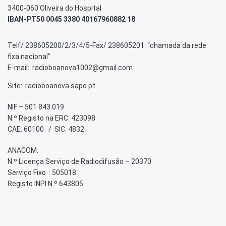
3400-060 Oliveira do Hospital
IBAN-PT50 0045 3380 40167960882 18
Telf/ 238605200/2/3/4/5-Fax/ 238605201 “chamada da rede
fixa nacional”
E-mail: radioboanova1002@gmail.com
Site: radioboanova.sapo.pt
NIF – 501 843 019
N.º Registo na ERC: 423098
CAE: 60100 / SIC: 4832
ANACOM:
N.º Licença Serviço de Radiodifusão – 20370
Serviço Fixo : 505018
Registo INPI N.º 643805