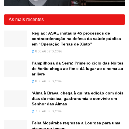
As mais recentes
Região: ASAE instaura 45 processos de
contraordenação na defesa da saúde pública
em “Operação Terras de Xisto”
8 DE AGOSTO, 2026
Pampilhosa da Serra: Primeiro ciclo das Noites
de Verão chega ao fim e dá lugar ao cinema ao
ar livre
8 DE AGOSTO, 2026
‘Alma à Brava’ chega à quinta edição com dois
dias de música, gastronomia e convívio em
Senhor das Almas
7 DE AGOSTO, 2026
Feira Moçárabe regressa a Lourosa para uma
viagem no tempo