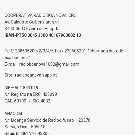
COOPERATIVA RÁDIO BOA NOVA, CRL
Av. Calouste Gulbenkian, s/n
3400-060 Oliveira do Hospital
IBAN-PT50 0045 3380 40167960882 18
Telf/ 238605200/2/3/4/5-Fax/ 238605201 “chamada da rede
fixa nacional”
E-mail: radioboanova1002@gmail.com
Site: radioboanova.sapo.pt
NIF – 501 843 019
N.º Registo na ERC: 423098
CAE: 60100 / SIC: 4832
ANACOM:
N.º Licença Serviço de Radiodifusão – 20370
Serviço Fixo : 505018
Registo INPI N.º 643805