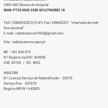
3400-060 Oliveira do Hospital
IBAN-PT50 0045 3380 40167960882 18
Telf/ 238605200/2/3/4/5-Fax/ 238605201 “chamada da rede
fixa nacional”
E-mail: radioboanova1002@gmail.com
Site: radioboanova.sapo.pt
NIF – 501 843 019
N.º Registo na ERC: 423098
CAE: 60100 / SIC: 4832
ANACOM:
N.º Licença Serviço de Radiodifusão – 20370
Serviço Fixo : 505018
Registo INPI N.º 643805