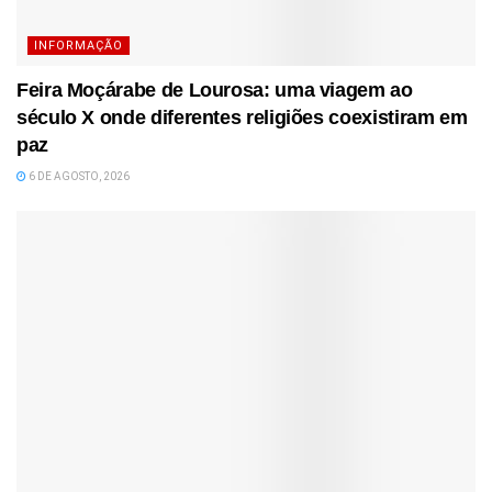
INFORMAÇÃO
Feira Moçárabe de Lourosa: uma viagem ao
século X onde diferentes religiões coexistiram em
paz
6 DE AGOSTO, 2026