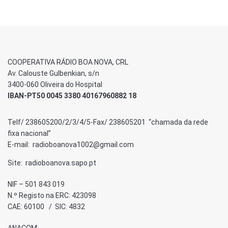
COOPERATIVA RÁDIO BOA NOVA, CRL
Av. Calouste Gulbenkian, s/n
3400-060 Oliveira do Hospital
IBAN-PT50 0045 3380 40167960882 18
Telf/ 238605200/2/3/4/5-Fax/ 238605201 “chamada da rede
fixa nacional”
E-mail: radioboanova1002@gmail.com
Site: radioboanova.sapo.pt
NIF – 501 843 019
N.º Registo na ERC: 423098
CAE: 60100 / SIC: 4832