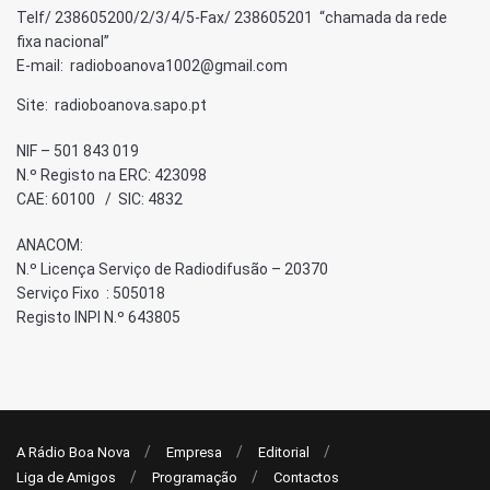
Telf/ 238605200/2/3/4/5-Fax/ 238605201 “chamada da rede
fixa nacional”
E-mail: radioboanova1002@gmail.com
Site: radioboanova.sapo.pt
NIF – 501 843 019
N.º Registo na ERC: 423098
CAE: 60100 / SIC: 4832
ANACOM:
N.º Licença Serviço de Radiodifusão – 20370
Serviço Fixo : 505018
Registo INPI N.º 643805
A Rádio Boa Nova
Empresa
Editorial
Liga de Amigos
Programação
Contactos