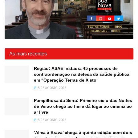
As mais recentes
Região: ASAE instaura 45 processos de
contraordenação na defesa da saúde pública
em “Operação Terras de Xisto”
8 DE AGOSTO, 2026
Pampilhosa da Serra: Primeiro ciclo das Noites
de Verão chega ao fim e dá lugar ao cinema ao
ar livre
8 DE AGOSTO, 2026
‘Alma à Brava’ chega à quinta edição com dois