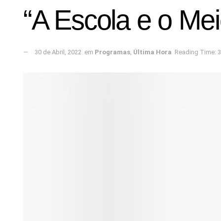
“A Escola e o Me
30 de Abril, 2022
em
Programas
,
Última Hora
Reading Time: 3