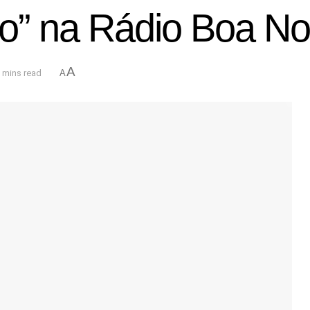
io” na Rádio Boa N
A
 mins read
A