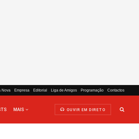
a Nova
Empresa
Editorial
Liga de Amigos
Programação
Contactos
STS
MAIS
OUVIR EM DIRETO