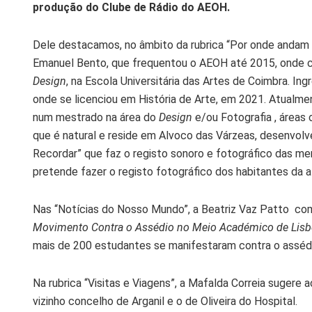
produção do Clube de Rádio do AEOH.
Dele destacamos, no âmbito da rubrica “Por onde andam o
Emanuel Bento, que frequentou o AEOH até 2015, onde co
Design
, na Escola Universitária das Artes de Coimbra. I
onde se licenciou em História de Arte, em 2021. Atualmen
num mestrado na área do
Design
e/ou Fotografia , áreas 
que é natural e reside em Alvoco das Várzeas, desenvolve
Recordar” que faz o registo sonoro e fotográfico das m
pretende fazer o registo fotográfico dos habitantes da al
Nas “Notícias do Nosso Mundo”, a Beatriz Vaz Patto com
Movimento Contra o Assédio no Meio Académico de Lis
mais de 200 estudantes se manifestaram contra o assédio
Na rubrica “Visitas e Viagens”, a Mafalda Correia sugere 
vizinho concelho de Arganil e o de Oliveira do Hospital.