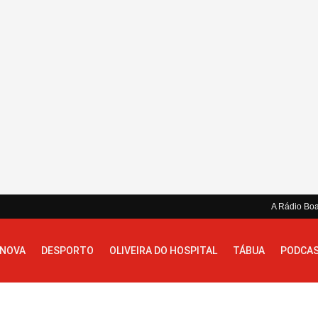
A Rádio Bo
 NOVA
DESPORTO
OLIVEIRA DO HOSPITAL
TÁBUA
PODCA