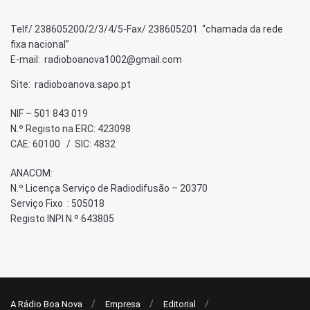
Telf/ 238605200/2/3/4/5-Fax/ 238605201 “chamada da rede
fixa nacional”
E-mail: radioboanova1002@gmail.com
Site: radioboanova.sapo.pt
NIF – 501 843 019
N.º Registo na ERC: 423098
CAE: 60100 / SIC: 4832
ANACOM:
N.º Licença Serviço de Radiodifusão – 20370
Serviço Fixo : 505018
Registo INPI N.º 643805
A Rádio Boa Nova
Empresa
Editorial