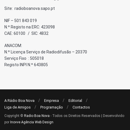
Site: radioboanova.sapo.pt
NIF – 501 843 019
N.º Registo na ERC: 423098
CAE: 60100 / SIC: 4832
ANACOM:
N.º Licença Serviço de Radiodifusão – 20370
Serviço Fixo : 505018
Registo INPI N.º 643805
A Rádio Boa Nova
Empresa
Editorial
Liga de Amigos
Programação
Contactos
Copyright ©
Radio Boa Nova
- Todos os Direitos Reservados | Desenvolvido
por
Inovve Agência Web Design