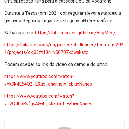
uma aplicação feita para a categoria 5G da Vodafone.
Durante a Tescstorm 2021 conseguiram levar esta ideia a
ganhar o Segundo Lugar da categoria 5G da vodafone.
Saiba mais em:
https://fabian-nunes.github.io/AugMed/
https://taikai.network/en/junitec/challenges/tecstorm202
1/projects/ckj03ft1341v80707kpwskstq
Podem aceder ao link do vídeo da demo e do pitch.
https://www.youtube.com/watch?
v=k9k4E64Q2_E&ab_channel=FabianNunes
https://www.youtube.com/watch?
v=VQ4L5RkfgkA&ab_channel=FabianNunes