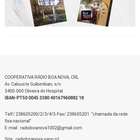
COOPERATIVA RÁDIO BOA NOVA, CRL
Av. Calouste Gulbenkian, s/n
3400-060 Oliveira do Hospital
IBAN-PT50 0045 3380 40167960882 18
Telf/ 238605200/2/3/4/5-Fax/ 238605201 “chamada da rede
fixa nacional”
E-mail: radioboanova1002@gmail.com
Site: radioboanova.sapo.pt