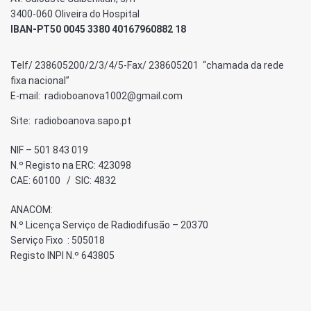
3400-060 Oliveira do Hospital
IBAN-PT50 0045 3380 40167960882 18
Telf/ 238605200/2/3/4/5-Fax/ 238605201 “chamada da rede
fixa nacional”
E-mail: radioboanova1002@gmail.com
Site: radioboanova.sapo.pt
NIF – 501 843 019
N.º Registo na ERC: 423098
CAE: 60100 / SIC: 4832
ANACOM:
N.º Licença Serviço de Radiodifusão – 20370
Serviço Fixo : 505018
Registo INPI N.º 643805