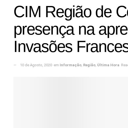
CIM Região de Co
presença na apr
Invasões France
10 de Agosto, 2020
em
Informação
,
Região
,
Última Hora
Rea