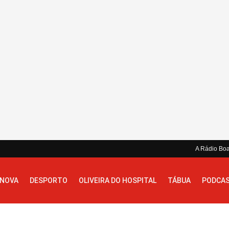
A Rádio Bo
 NOVA
DESPORTO
OLIVEIRA DO HOSPITAL
TÁBUA
PODCA