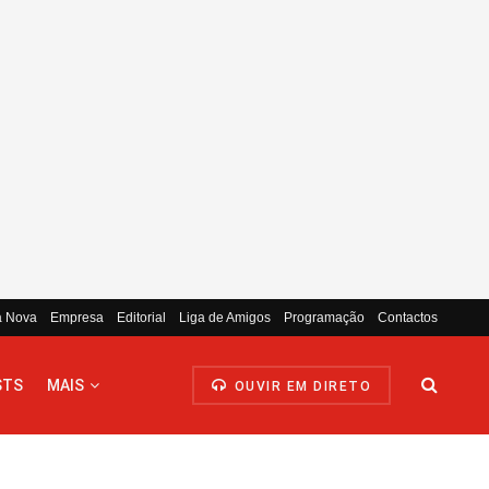
a Nova
Empresa
Editorial
Liga de Amigos
Programação
Contactos
STS
MAIS
OUVIR EM DIRETO