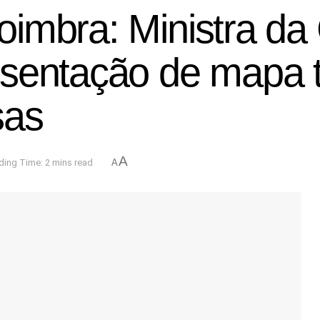
imbra: Ministra da
esentação de mapa 
sas
A
ding Time: 2 mins read
A